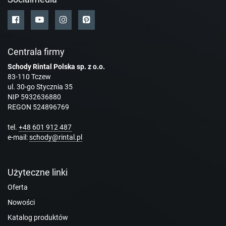
Centrala firmy
Schody Rintal Polska sp. z o.o.
83-110 Tczew
ul. 30-go Stycznia 35
NIP 5932636880
REGON 524896769
tel.
+48 601 912 487
e-mail:
schody@rintal.pl
Użyteczne linki
Oferta
Nowości
Katalog produktów