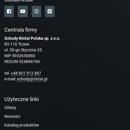
Centrala firmy
Schody Rintal Polska sp. z o.o.
83-110 Tczew
ul. 30-go Stycznia 35
NIP 5932636880
REGON 524896769
tel.
+48 601 912 487
e-mail:
schody@rintal.pl
Użyteczne linki
Oferta
Nowości
Katalog produktów