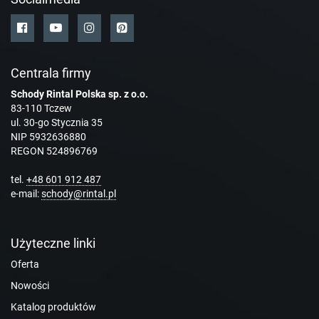
Centrala firmy
Schody Rintal Polska sp. z o.o.
83-110 Tczew
ul. 30-go Stycznia 35
NIP 5932636880
REGON 524896769
tel.
+48 601 912 487
e-mail:
schody@rintal.pl
Użyteczne linki
Oferta
Nowości
Katalog produktów