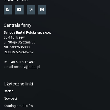
Centrala firmy
Schody Rintal Polska sp. z o.o.
83-110 Tczew
ul. 30-go Stycznia 35
NIP 5932636880
REGON 524896769
tel.
+48 601 912 487
e-mail:
schody@rintal.pl
Użyteczne linki
Oferta
Nowości
Katalog produktów