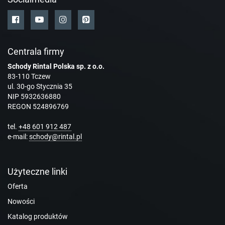
Centrala firmy
Schody Rintal Polska sp. z o.o.
83-110 Tczew
ul. 30-go Stycznia 35
NIP 5932636880
REGON 524896769
tel.
+48 601 912 487
e-mail:
schody@rintal.pl
Użyteczne linki
Oferta
Nowości
Katalog produktów