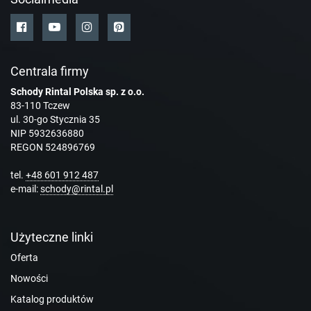
Centrala firmy
Schody Rintal Polska sp. z o.o.
83-110 Tczew
ul. 30-go Stycznia 35
NIP 5932636880
REGON 524896769
tel.
+48 601 912 487
e-mail:
schody@rintal.pl
Użyteczne linki
Oferta
Nowości
Katalog produktów