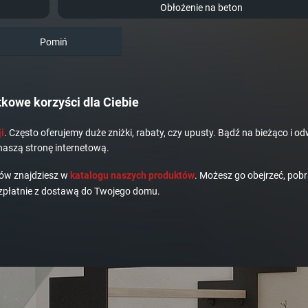
Obłożenie na beton
Pomiń
kowe korzyści dla Ciebie
i
. Często oferujemy duże zniżki, rabaty, czy upusty. Bądź na bieżąco i od
naszą stronę internetową.
dów znajdziesz w
katalogu naszych produktów
. Możesz go obejrzeć, pobr
płatnie z dostawą do Twojego domu.