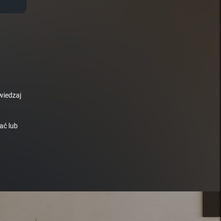
wiedzaj
ać lub