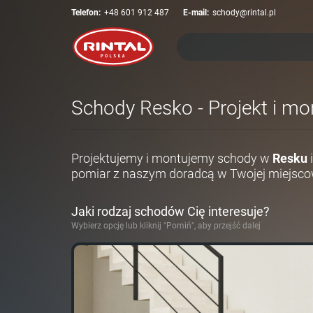
Telefon:
+48 601 912 487
E-mail:
schody@rintal.pl
Schody Resko - Projekt i mo
Projektujemy i montujemy schody w
Resku
pomiar z naszym doradcą w Twojej miejsco
Jaki rodzaj schodów Cię interesuje?
Wybierz opcję lub kliknij "Pomiń", aby przejść dalej