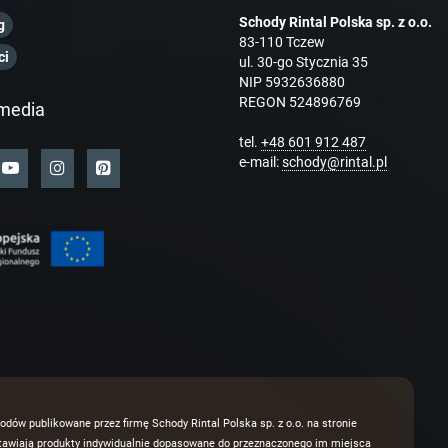
Schody Rintal Polska sp. z o.o.
g
83-110 Tczew
ci
ul. 30-go Stycznia 35
NIP 5932636880
REGON 524896769
media
tel.
+48 601 912 487
e-mail:
schody@rintal.pl
odów publikowane przez firmę Schody Rintal Polska sp. z o.o. na stronie
dstawiają produkty indywidualnie dopasowane do przeznaczonego im miejsca