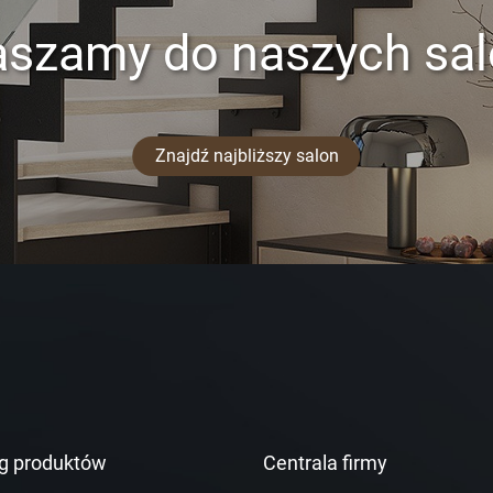
aszamy do naszych sa
Znajdź najbliższy salon
g produktów
Centrala firmy