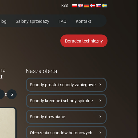
RSS
log
Salony sprzedaży
FAQ
Kontakt
Doradca techniczny
 na
Nasza oferta
t
Schody proste i schody zabiegowe
1
z
5
Schody kręcone i schody spiralne
Schody drewniane
Obłożenia schodów betonowych