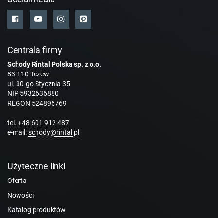
Centrala firmy
Schody Rintal Polska sp. z o.o.
83-110 Tczew
ul. 30-go Stycznia 35
NIP 5932636880
REGON 524896769
tel.
+48 601 912 487
e-mail:
schody@rintal.pl
Użyteczne linki
Oferta
Nowości
Katalog produktów