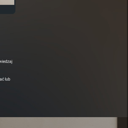
wiedzaj
ać lub