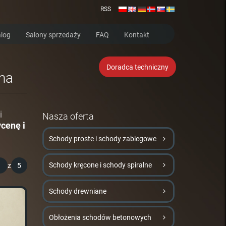
RSS
log
Salony sprzedaży
FAQ
Kontakt
Doradca techniczny
ena
i
Nasza oferta
cenę i
Schody proste i schody zabiegowe
Schody kręcone i schody spiralne
1
z
5
Schody drewniane
Obłożenia schodów betonowych