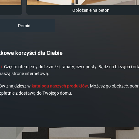
Obłożenie na beton
Pomiń
kowe korzyści dla Ciebie
i
. Często oferujemy duże zniżki, rabaty, czy upusty. Bądź na bieżąco i od
naszą stronę internetową.
dów znajdziesz w
katalogu naszych produktów
. Możesz go obejrzeć, pobr
płatnie z dostawą do Twojego domu.