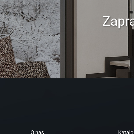
Zapr
O nas
Katalo