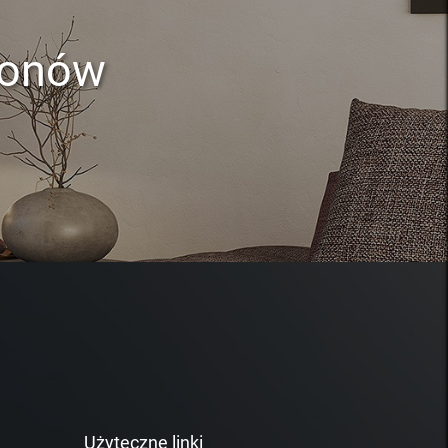
lonów
Użyteczne linki