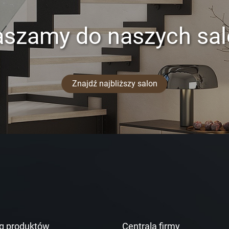
aszamy do naszych sa
Znajdź najbliższy salon
g produktów
Centrala firmy