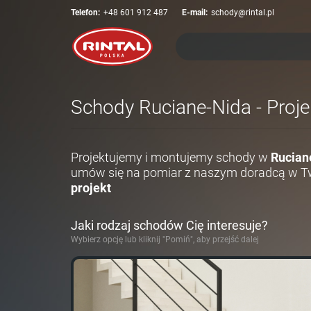
Telefon:
+48 601 912 487
E-mail:
schody@rintal.pl
Schody Ruciane-Nida - Proje
Projektujemy i montujemy schody w
Rucian
umów się na pomiar z naszym doradcą w Tw
projekt
Jaki rodzaj schodów Cię interesuje?
Wybierz opcję lub kliknij "Pomiń", aby przejść dalej