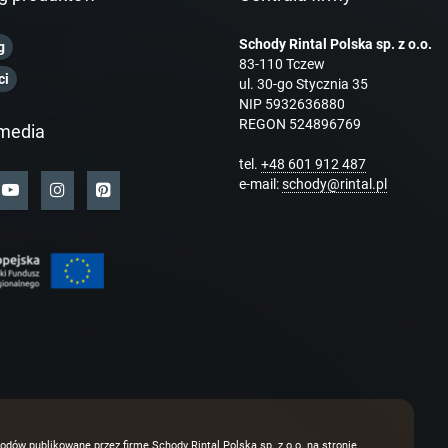
Schody Rintal Polska sp. z o.o.
g
83-110 Tczew
ci
ul. 30-go Stycznia 35
NIP 5932636880
REGON 524896769
media
tel.
+48 601 912 487
e-mail:
schody@rintal.pl
odów publikowane przez firmę Schody Rintal Polska sp. z o.o. na stronie