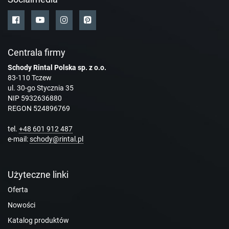
Centrala firmy
Schody Rintal Polska sp. z o.o.
83-110 Tczew
ul. 30-go Stycznia 35
NIP 5932636880
REGON 524896769
tel.
+48 601 912 487
e-mail:
schody@rintal.pl
Użyteczne linki
Oferta
Nowości
Katalog produktów