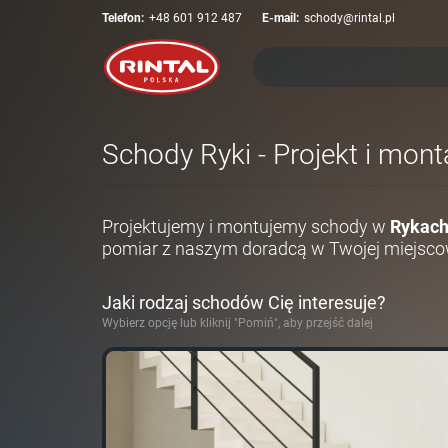
Telefon:
+48 601 912 487
E-mail:
schody@rintal.pl
Schody Ryki - Projekt i mon
Projektujemy i montujemy schody w
Rykac
pomiar z naszym doradcą w Twojej miejsco
Jaki rodzaj schodów Cię interesuje?
Wybierz opcję lub kliknij "Pomiń", aby przejść dalej