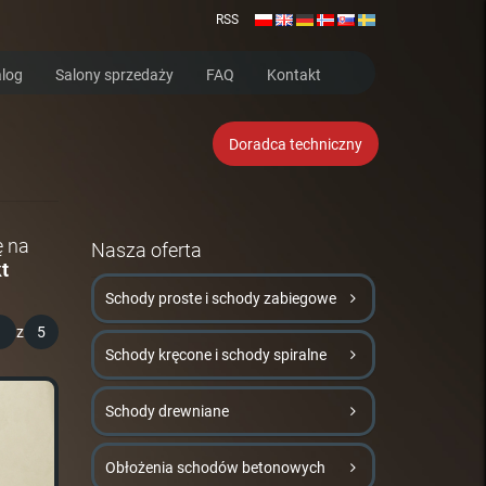
RSS
log
Salony sprzedaży
FAQ
Kontakt
Doradca techniczny
ę na
Nasza oferta
t
Schody proste i schody zabiegowe
1
z
5
Schody kręcone i schody spiralne
Schody drewniane
Obłożenia schodów betonowych