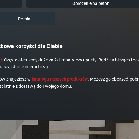
Obłożenie na beton
Pomiń
kowe korzyści dla Ciebie
i
. Często oferujemy duże zniżki, rabaty, czy upusty. Bądź na bieżąco i od
naszą stronę internetową.
dów znajdziesz w
katalogu naszych produktów
. Możesz go obejrzeć, pobr
płatnie z dostawą do Twojego domu.