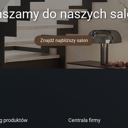
aszamy do naszych sa
Znajdź najbliższy salon
g produktów
Centrala firmy