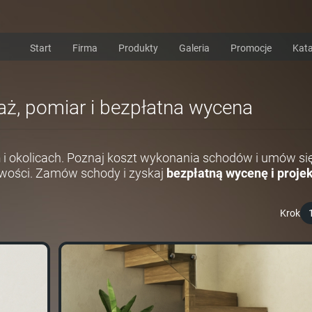
Start
Firma
Produkty
Galeria
Promocje
Kata
taż, pomiar i bezpłatna wycena
h
i okolicach. Poznaj koszt wykonania schodów i umów si
wości. Zamów schody i zyskaj
bezpłatną wycenę i projek
Krok