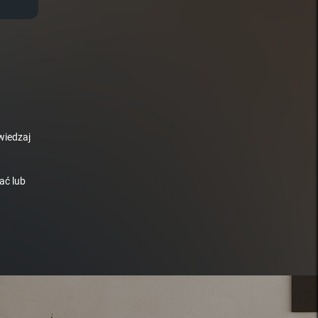
wiedzaj
ać lub