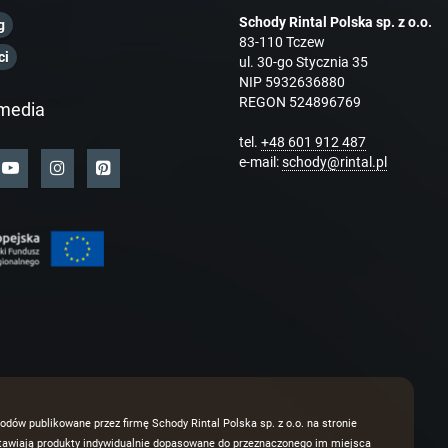
Schody Rintal Polska sp. z o.o.
g
83-110 Tczew
ci
ul. 30-go Stycznia 35
NIP 5932636880
REGON 524896769
media
tel.
+48 601 912 487
e-mail:
schody@rintal.pl
odów publikowane przez firmę Schody Rintal Polska sp. z o.o. na stronie
dstawiają produkty indywidualnie dopasowane do przeznaczonego im miejsca