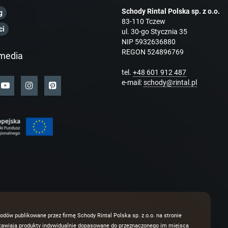
Schody Rintal Polska sp. z o.o.
g
83-110 Tczew
ci
ul. 30-go Stycznia 35
NIP 5932636880
REGON 524896769
media
tel.
+48 601 912 487
e-mail:
schody@rintal.pl
odów publikowane przez firmę Schody Rintal Polska sp. z o.o. na stronie
dstawiają produkty indywidualnie dopasowane do przeznaczonego im miejsca