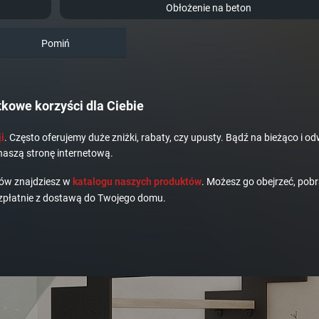
Obłożenie na beton
Pomiń
kowe korzyści dla Ciebie
i
. Często oferujemy duże zniżki, rabaty, czy upusty. Bądź na bieżąco i od
naszą stronę internetową.
dów znajdziesz w
katalogu naszych produktów
. Możesz go obejrzeć, pobr
płatnie z dostawą do Twojego domu.