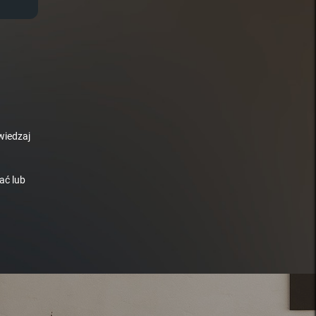
wiedzaj
ać lub