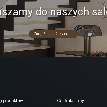
aszamy do naszych sa
Znajdź najbliższy salon
g produktów
Centrala firmy