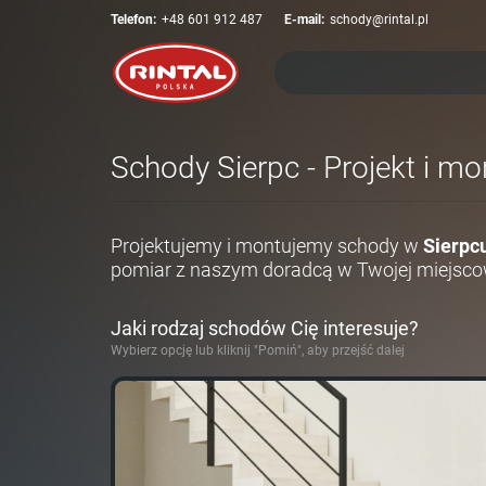
Telefon:
+48 601 912 487
E-mail:
schody@rintal.pl
Schody Sierpc - Projekt i m
Projektujemy i montujemy schody w
Sierpc
pomiar z naszym doradcą w Twojej miejsco
Jaki rodzaj schodów Cię interesuje?
Wybierz opcję lub kliknij "Pomiń", aby przejść dalej