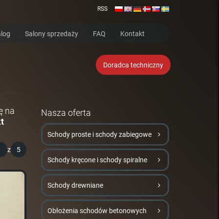
RSS
log
Salony sprzedaży
FAQ
Kontakt
Doradca techniczny
ę na
Nasza oferta
t
Schody proste i schody zabiegowe
1
z
5
Schody kręcone i schody spiralne
Schody drewniane
Obłożenia schodów betonowych