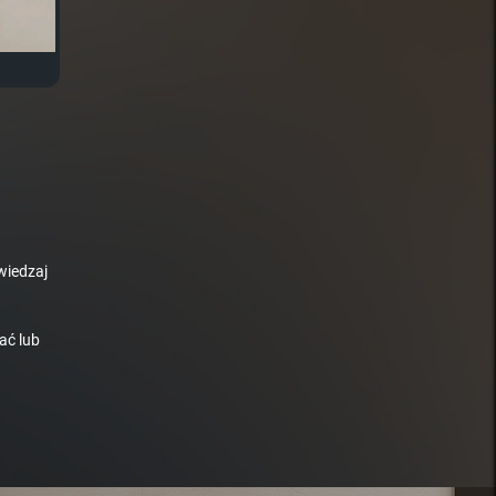
wiedzaj
ać lub