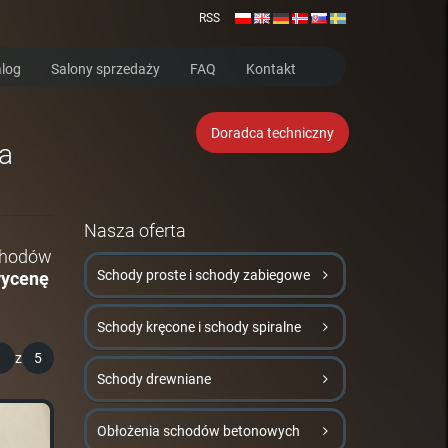
RSS
log
Salony sprzedaży
FAQ
Kontakt
Doradca techniczny
na
Nasza oferta
schodów
Schody proste i schody zabiegowe
wycenę
Schody kręcone i schody spiralne
1
z
5
Schody drewniane
Obłożenia schodów betonowych