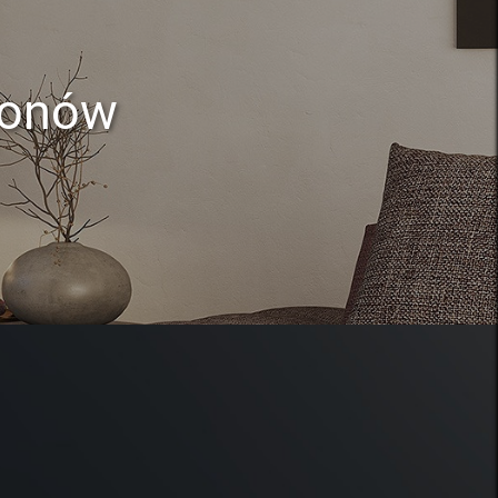
lonów