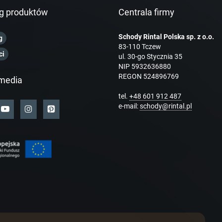
g produktów
Centrala firmy
Schody Rintal Polska sp. z o.o.
g
83-110 Tczew
ci
ul. 30-go Stycznia 35
NIP 5932636880
REGON 524896769
media
tel.
+48 601 912 487
e-mail:
schody@rintal.pl