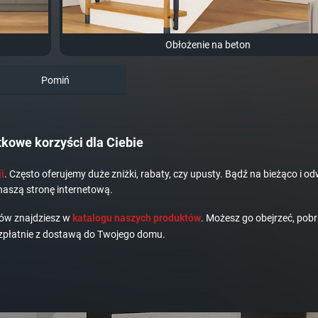
Obłożenie na beton
Pomiń
kowe korzyści dla Ciebie
i
. Często oferujemy duże zniżki, rabaty, czy upusty. Bądź na bieżąco i od
naszą stronę internetową.
dów znajdziesz w
katalogu naszych produktów
. Możesz go obejrzeć, pobr
płatnie z dostawą do Twojego domu.