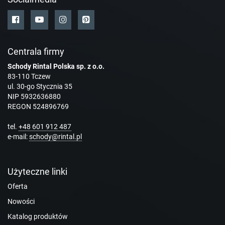
Centrala firmy
Schody Rintal Polska sp. z o.o.
83-110 Tczew
ul. 30-go Stycznia 35
NIP 5932636880
REGON 524896769
tel.
+48 601 912 487
e-mail:
schody@rintal.pl
Użyteczne linki
Oferta
Nowości
Katalog produktów