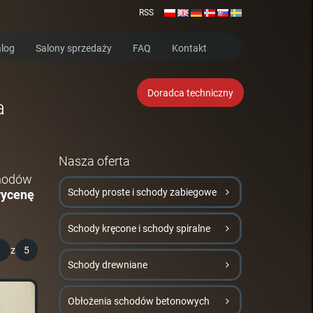
RSS
log
Salony sprzedaży
FAQ
Kontakt
Doradca techniczny
a
Nasza oferta
chodów
Schody proste i schody zabiegowe
wycenę
Schody kręcone i schody spiralne
1
z
5
Schody drewniane
Obłożenia schodów betonowych