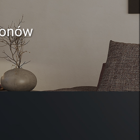
lonów