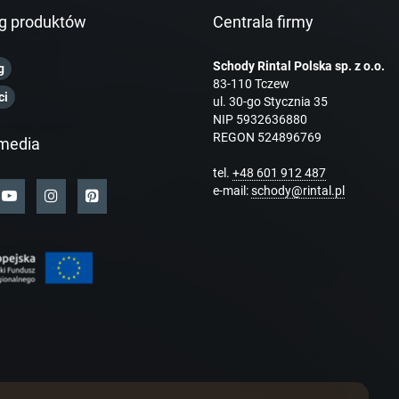
g produktów
Centrala firmy
Schody Rintal Polska sp. z o.o.
g
83-110 Tczew
ci
ul. 30-go Stycznia 35
NIP 5932636880
REGON 524896769
media
tel.
+48 601 912 487
e-mail:
schody@rintal.pl