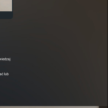
wiedzaj
ać lub