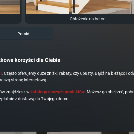
Obłożenie na beton
Pomiń
kowe korzyści dla Ciebie
i
. Często oferujemy duże zniżki, rabaty, czy upusty. Bądź na bieżąco i od
naszą stronę internetową.
dów znajdziesz w
katalogu naszych produktów
. Możesz go obejrzeć, pobr
płatnie z dostawą do Twojego domu.