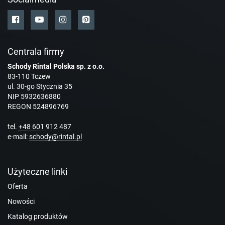
Centrala firmy
Schody Rintal Polska sp. z o.o.
83-110 Tczew
ul. 30-go Stycznia 35
NIP 5932636880
REGON 524896769
tel.
+48 601 912 487
e-mail:
schody@rintal.pl
Użyteczne linki
Oferta
Nowości
Katalog produktów