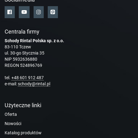
Centrala firmy
Schody Rintal Polska sp. z o.o.
83-110 Tczew
ul. 30-go Stycznia 35
NIP 5932636880
REGON 524896769
tel.
+48 601 912 487
e-mail:
schody@rintal.pl
Użyteczne linki
Oferta
Nowości
Katalog produktów