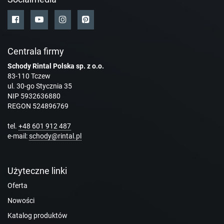
Centrala firmy
Schody Rintal Polska sp. z o.o.
83-110 Tczew
ul. 30-go Stycznia 35
NIP 5932636880
REGON 524896769
tel.
+48 601 912 487
e-mail:
schody@rintal.pl
Użyteczne linki
Oferta
Nowości
Katalog produktów