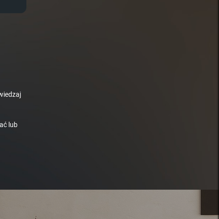
wiedzaj
ać lub