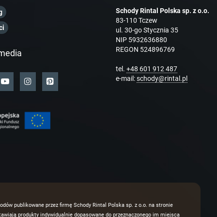
Schody Rintal Polska sp. z o.o.
g
83-110 Tczew
ci
ul. 30-go Stycznia 35
NIP 5932636880
REGON 524896769
media
tel.
+48 601 912 487
e-mail:
schody@rintal.pl
odów publikowane przez firmę Schody Rintal Polska sp. z o.o. na stronie
dstawiają produkty indywidualnie dopasowane do przeznaczonego im miejsca