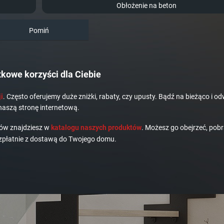
Obłożenie na beton
Pomiń
kowe korzyści dla Ciebie
i
. Często oferujemy duże zniżki, rabaty, czy upusty. Bądź na bieżąco i od
naszą stronę internetową.
dów znajdziesz w
katalogu naszych produktów
. Możesz go obejrzeć, pobr
płatnie z dostawą do Twojego domu.