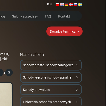
RSS
log
Salony sprzedaży
FAQ
Kontakt
Doradca techniczny
w się
Nasza oferta
jekt
Schody proste i schody zabiegowe
1
z
5
Schody kręcone i schody spiralne
Schody drewniane
Obłożenia schodów betonowych