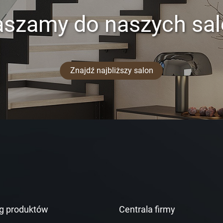
aszamy do naszych sa
Znajdź najbliższy salon
g produktów
Centrala firmy