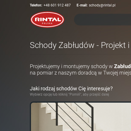
Telefon:
+48 601 912 487
E-mail:
schody@rintal.pl
Schody Zabłudów - Projekt i
Projektujemy i montujemy schody w
Zabłud
na pomiar z naszym doradcą w Twojej miej
Jaki rodzaj schodów Cię interesuje?
Wybierz opcję lub kliknij "Pomiń", aby przejść dalej