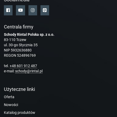
Centrala firmy
Schody Rintal Polska sp. z o.o.
83-110 Tczew
ul. 30-go Stycznia 35
NIP 5932636880
REGON 524896769
tel.
+48 601 912 487
e-mail:
schody@rintal.pl
Użyteczne linki
Oferta
Nowości
Katalog produktów