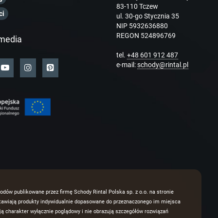
83-110 Tczew
ci
ul. 30-go Stycznia 35
NIP 5932636880
REGON 524896769
media
tel.
+48 601 912 487
e-mail:
schody@rintal.pl
odów publikowane przez firmę Schody Rintal Polska sp. z o.o. na stronie
dstawiają produkty indywidualnie dopasowane do przeznaczonego im miejsca
 charakter wyłącznie poglądowy i nie obrazują szczegółów rozwiązań