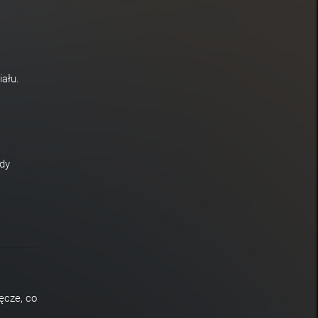
iału.
dy
ęcze, co