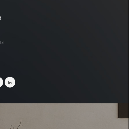
ą
li i