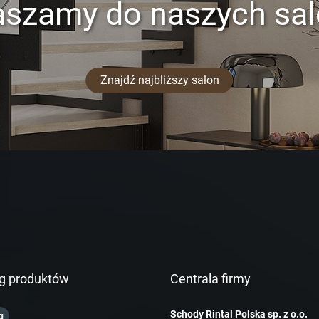
aszamy do naszych sa
Znajdź najbliższy salon
g produktów
Centrala firmy
Schody Rintal Polska sp. z o.o.
g