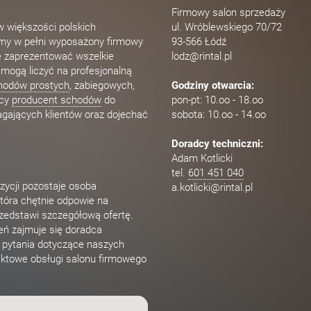
Firmowy salon sprzedaży
 większości polskich
ul. Wróblewskiego 70/72
amy w pełni wyposażony firmowy
93-566 Łódź
e zaprezentować wszelkie
lodz@rintal.pl
i mogą liczyć na profesjonalną
hodów prostych
, zabiegowych,
Godziny otwarcia:
ący
producent schodów
do
pon-pt: 10.oo - 18.oo
gających klientów oraz dojechać
sobota: 10.oo - 14.oo
Doradcy techniczni:
Adam Kotlicki
tel.
601 451 040
zycji pozostaje osoba
a.kotlicki@rintal.pl
tóra chętnie odpowie na
rzedstawi szczegółową ofertę.
eń zajmuje się doradca
e pytania dotyczące naszych
ktowe obsługi salonu firmowego