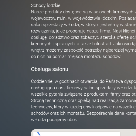
Schody łódzkie
Nasze produkty dostępne są w salonach firmowych w
województw, m.in. w województwie łódzkim. Posiad
salon sprzedaży w Łodzi, w którym jesteśmy w stani
rozwiązania, jakie proponuje nasza firma. Nasi klienc
obsługę, doradztwo oraz zobaczyć szeroką ofertę
sc
kręconych i spiralnych, a także balustrad. Jako wiod
wnętrz możemy zaspokoić potrzeby najbardziej wyma
do nich na pomiar miejsca montażu schodów.
Obsługa salonu
Codziennie, w godzinach otwarcia, do Państwa dyspo
obsługująca nasz firmowy salon sprzedaży w Łodzi, k
wszelkie pytania związane z produktami firmy oraz p
Stroną techniczną oraz opieką nad realizacją zamówi
techniczny, który w każdej chwili odpowie na wszelki
schodów oraz ich montażu. Bezpośrednie dane konta
w Łodzi podajemy obok.