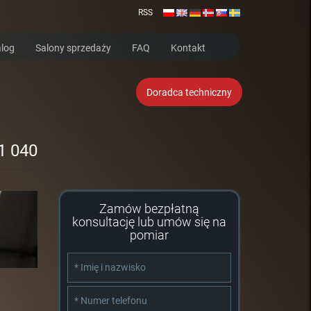
RSS
log
Salony sprzedaży
FAQ
Kontakt
Doradca techniczny
1 040
Zamów bezpłatną
konsultację lub umów się na
pomiar