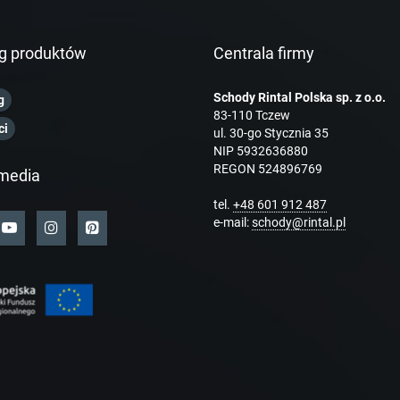
g produktów
Centrala firmy
Schody Rintal Polska sp. z o.o.
g
83-110 Tczew
ci
ul. 30-go Stycznia 35
NIP 5932636880
REGON 524896769
media
tel.
+48 601 912 487
e-mail:
schody@rintal.pl