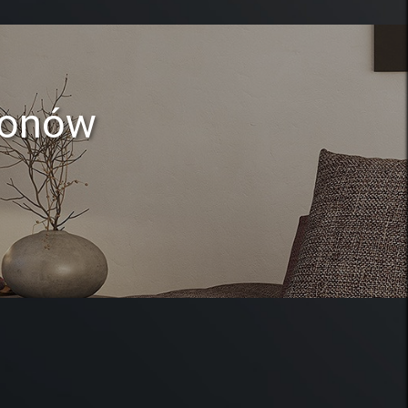
lonów