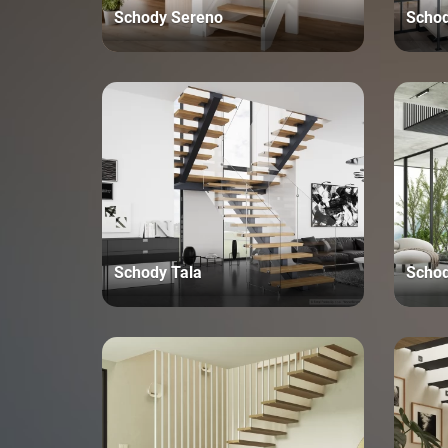
Schody Sereno
Schod
Schody Tala
Schod