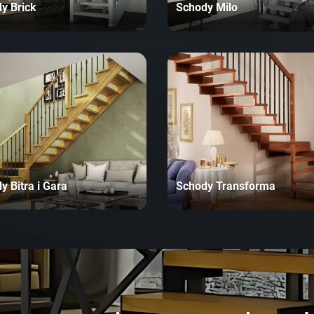
y Brick
Schody Milo
y Bitra i Gara
Schody Transforma