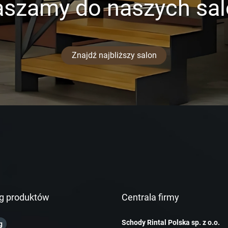
aszamy do naszych sa
Znajdź najbliższy salon
g produktów
Centrala firmy
Schody Rintal Polska sp. z o.o.
g