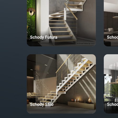
Schody Futura
Schod
Schody Stilo
Schod