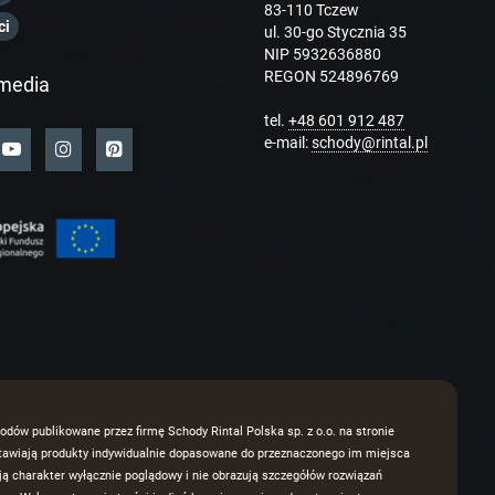
83-110 Tczew
ci
ul. 30-go Stycznia 35
NIP 5932636880
REGON 524896769
media
tel.
+48 601 912 487
e-mail:
schody@rintal.pl
odów publikowane przez firmę Schody Rintal Polska sp. z o.o. na stronie
dstawiają produkty indywidualnie dopasowane do przeznaczonego im miejsca
 charakter wyłącznie poglądowy i nie obrazują szczegółów rozwiązań