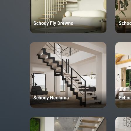
Schody Fly Drewno
Schod
Schody Neolama
Scho