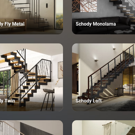
y Fly Metal
Schody Monolama
dy Twin
Schody Loft