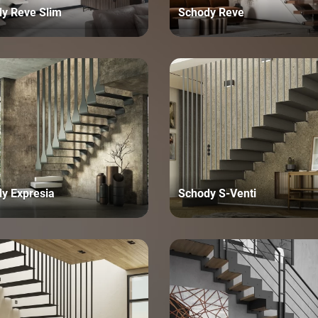
y Reve Slim
Schody Reve
y Expresia
Schody S-Venti