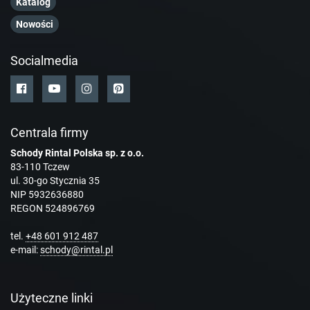
Katalog
Nowości
Socialmedia
Centrala firmy
Schody Rintal Polska sp. z o.o.
83-110 Tczew
ul. 30-go Stycznia 35
NIP 5932636880
REGON 524896769
tel.
+48 601 912 487
e-mail:
schody@rintal.pl
Użyteczne linki