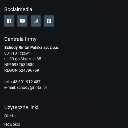
Socialmedia
Centrala firmy
Schody Rintal Polska sp. z o.o.
83-110 Tczew
ul. 30-go Stycznia 35
NIP 5932636880
REGON 524896769
tel.
+48 601 912 487
e-mail:
schody@rintal.pl
Użyteczne linki
Oferta
Nowości