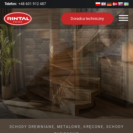
Telefon:
+48 601 912 487
Nawi
Doradca techniczny
Nowość
Nowa odsłona schodów OTTO SPIRAL
SCHODY DREWNIANE, METALOWE, KRĘCONE, SCHODY