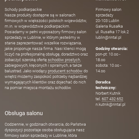
Schody podkarpackie
Firmowy salon
Nasze produkty dostępne są w salonach
sprzedaży
firmowych w większości polskich województw,
20-103 Lublin
m.in. w województwie podkarpackim.
Galeria Rusałka
Posiadamy w pełni wyposażony firmowy salon
ul. Rusałka 17 lok.2
sprzedaży w Lublinie, w którym jesteśmy w
lublin@rintal.pl
stanie zaprezentować wszelkie rozwiązania,
jakie proponuje nasza firma. Nasi klienci mogą
Godziny otwarcia:
liczyć na profesjonalną obsługę, doradztwo oraz
pon-pt: 10.oo -
zobaczyć szeroką ofertę
schodów prostych
,
18.oo
zabiegowych, kręconych i spiralnych, a także
sobota: 10.oo -
balustrad. Jako wiodący
producent schodów
do
14.oo
wnętrz możemy zaspokoić potrzeby najbardziej
wymagających klientów oraz dojechać do nich
Doradca
na pomiar miejsca montażu schodów.
techniczny:
Norbert Kutnik
tel.
607 432 652
n.kutnik@rintal.pl
Obsługa salonu
Codziennie, w godzinach otwarcia, do Państwa
dyspozycji pozostaje osoba obsługująca nasz
firmowy salon sprzedaży w Lublinie, która