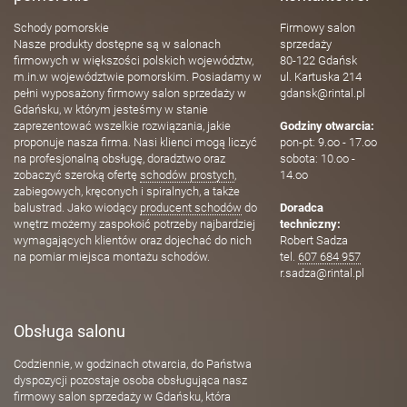
Schody pomorskie
Firmowy salon
Nasze produkty dostępne są w salonach
sprzedaży
firmowych w większości polskich województw,
80-122 Gdańsk
m.in.w województwie pomorskim. Posiadamy w
ul. Kartuska 214
pełni wyposażony firmowy salon sprzedaży w
gdansk@rintal.pl
Gdańsku, w którym jesteśmy w stanie
zaprezentować wszelkie rozwiązania, jakie
Godziny otwarcia:
proponuje nasza firma. Nasi klienci mogą liczyć
pon-pt: 9.oo - 17.oo
na profesjonalną obsługę, doradztwo oraz
sobota: 10.oo -
zobaczyć szeroką ofertę
schodów prostych
,
14.oo
zabiegowych, kręconych i spiralnych, a także
balustrad. Jako wiodący
producent schodów
do
Doradca
wnętrz możemy zaspokoić potrzeby najbardziej
techniczny:
wymagających klientów oraz dojechać do nich
Robert Sadza
na pomiar miejsca montażu schodów.
tel.
607 684 957
r.sadza@rintal.pl
Obsługa salonu
Codziennie, w godzinach otwarcia, do Państwa
dyspozycji pozostaje osoba obsługująca nasz
firmowy salon sprzedaży w Gdańsku, która