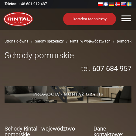
Telefon:
+48 601 912 487
Nawi
Doradca techniczny
Strona główna
Salony sprzedaży
Rintal w województwach
pomorskie
Schody pomorskie
tel.
607 684 957
Schody Rintal - województwo
Dane
pomorskie
kontaktowe: