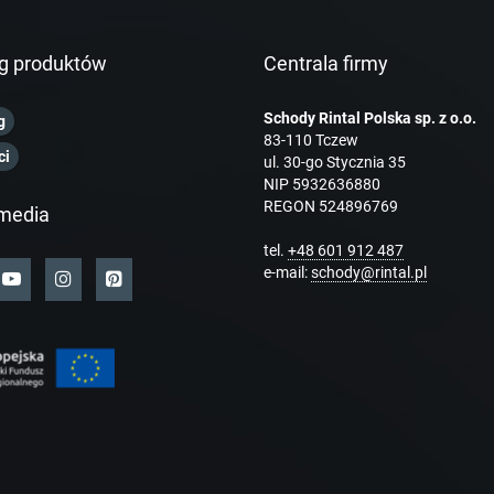
g produktów
Centrala firmy
Schody Rintal Polska sp. z o.o.
g
83-110 Tczew
ci
ul. 30-go Stycznia 35
NIP 5932636880
REGON 524896769
media
tel.
+48 601 912 487
e-mail:
schody@rintal.pl