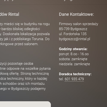
dów Rintal
Dane Kontaktowe:
y mieści się w budynku na rogu
Firmowy salon sprzedaży
w bardzo bliskiej odległości
85-739 Bydgoszcz
. Doskonała lokalizacja pozwala
ul. Fordońska 135
 jak i z pobliskiego Torunia. Do
bydgoszcz@rintal.pl
arkingowe przed salonem.
Godziny otwarcia:
pon-pt: 8.oo - 16.oo
sobota: zamknięte
zycji pozostaje osoba
niedziela: zamknięte
tnie odpowie na wszelkie pytania
ółową ofertę. Stroną techniczną
Doradca techniczny:
dca techniczny, który w każdej
tel.
601 935 479
ch schodów oraz ich montażu.
owego w Bydgoszczy podajemy