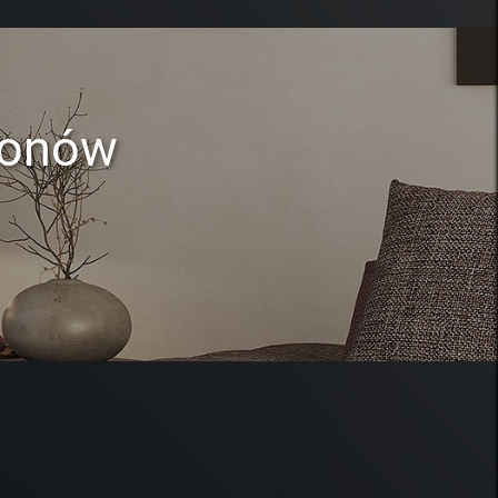
lonów