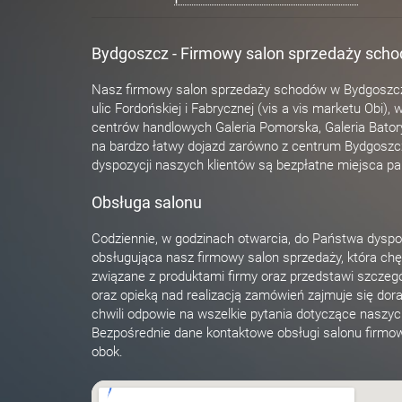
Bydgoszcz - Firmowy salon sprzedaży scho
Nasz firmowy salon sprzedaży schodów w Bydgoszcz
ulic Fordońskiej i Fabrycznej (vis a vis marketu Obi), 
centrów handlowych Galeria Pomorska, Galeria Batory
na bardzo łatwy dojazd zarówno z centrum Bydgoszczy
dyspozycji naszych klientów są bezpłatne miejsca p
Obsługa salonu
Codziennie, w godzinach otwarcia, do Państwa dyspo
obsługująca nasz firmowy salon sprzedaży, która chę
związane z produktami firmy oraz przedstawi szczeg
oraz opieką nad realizacją zamówień zajmuje się dora
chwili odpowie na wszelkie pytania dotyczące naszy
Bezpośrednie dane kontaktowe obsługi salonu firm
obok.