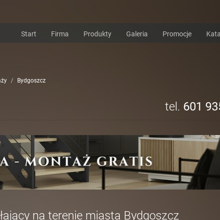
Start
Firma
Produkty
Galeria
Promocje
Kata
aży
Bydgoszcz
tel.
601 93
łający na terenie miasta Bydgoszcz