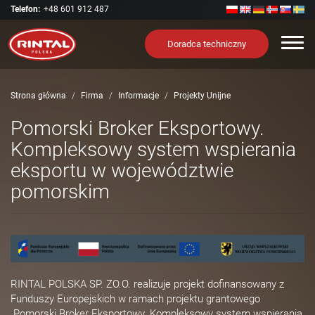
Telefon:
+48 601 912 487
Nawi
Doradca techniczny
Strona główna
Firma
Informacje
Projekty Unijne
Pomorski Broker Eksportowy.
Kompleksowy system wspierania
eksportu w województwie
pomorskim
RINTAL POLSKA SP. ZO.O. realizuje projekt dofinansowany z
Funduszy Europejskich w ramach projektu grantowego
„Pomorski Broker Eksportowy. Kompleksowy system wspierania