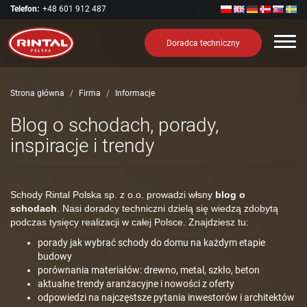
Telefon:
+48 601 912 487
Nawi
Doradca techniczny
Strona główna
Firma
Informacje
Blog o schodach, porady,
inspiracje i trendy
Schody Rintal Polska sp. z o.o. prowadzi włsny
blog o
schodach
. Nasi doradcy techniczni dzielą się wiedzą zdobytą
podczas tysięcy realizacji w całej Polsce. Znajdziesz tu:
porady jak wybrać schody do domu na każdym etapie
budowy
porównania materiałów: drewno, metal, szkło, beton
aktualne trendy aranżacyjne i nowości z oferty
odpowiedzi na najczęstsze pytania inwestorów i architektów