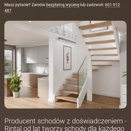
Masz pytanie? Zamów
bezpłatną wycenę
lub zadzwoń:
601 912
487
Producent schodów z doświadczeniem -
Rintal od lat tworzy schody dla każdego