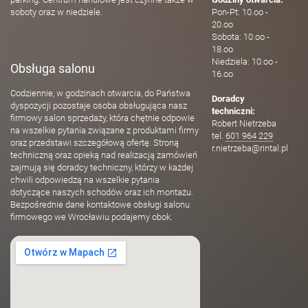
soboty oraz w niedziele.
Pon-Pt: 10.oo -
20.oo
Sobota: 10.oo -
18.oo
Niedziela: 10.oo -
Obsługa salonu
16.oo
Codziennie, w godzinach otwarcia, do Państwa
Doradcy
dyspozycji pozostaje osoba obsługująca nasz
techniczni:
firmowy salon sprzedaży, która chętnie odpowie
Robert Nietrzeba
na wszelkie pytania związane z produktami firmy
tel.
601 964 229
oraz przedstawi szczegółową ofertę. Stroną
r.nietrzeba@rintal.pl
techniczną oraz opieką nad realizacją zamówień
zajmują się doradcy techniczny, którzy w każdej
chwili odpowiedzą na wszelkie pytania
dotyczące naszych schodów oraz ich montażu.
Bezpośrednie dane kontaktowe obsługi salonu
firmowego we Wrocławiu podajemy obok.