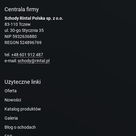
Centrala firmy
Schody Rintal Polska sp. z o.o.
83-110 Tczew
ul. 30-go Stycznia 35
NIP 5932636880
REGON 524896769
tel.
+48 601 912 487
e-mail:
schody@rintal.pl
Użyteczne linki
Oferta
Nowości
Katalog produktów
Galeria
Blog o schodach