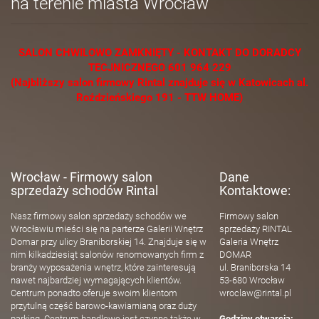
na terenie miasta Wrocław
SALON CHWILOWO ZAMKNIĘTY - KONTAKT DO DORADCY
TECJNICZNEGO 601 964 229
(Najbliższy salon firmowy Rintal znajduje się w Katowicach al.
Roździeńskiego 191 - TTW HOME)
Wrocław - Firmowy salon
Dane
sprzedaży schodów Rintal
Kontaktowe:
Nasz firmowy salon sprzedaży schodów we
Firmowy salon
Wrocławiu mieści się na parterze Galerii Wnętrz
sprzedaży RINTAL
Domar przy ulicy Braniborskiej 14. Znajduje się w
Galeria Wnętrz
nim kilkadziesiąt salonów renomowanych firm z
DOMAR
branży wyposażenia wnętrz, które zainteresują
ul. Braniborska 14
nawet najbardziej wymagających klientów.
53-680 Wrocław
Centrum ponadto oferuje swoim klientom
wroclaw@rintal.pl
przytulną część barowo-kawiarnianą oraz duży
parking. Centrum handlowe jest czynne także w
Godziny otwarcia: