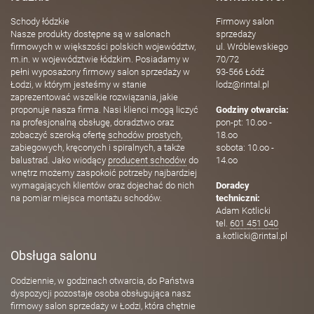
Schody łódzkie
Firmowy salon
Nasze produkty dostępne są w salonach
sprzedaży
firmowych w większości polskich województw,
ul. Wróblewskiego
m.in. w województwie łódzkim. Posiadamy w
70/72
pełni wyposażony firmowy salon sprzedaży w
93-566 Łódź
Łodzi, w którym jesteśmy w stanie
lodz@rintal.pl
zaprezentować wszelkie rozwiązania, jakie
proponuje nasza firma. Nasi klienci mogą liczyć
Godziny otwarcia:
na profesjonalną obsługę, doradztwo oraz
pon-pt: 10.oo -
zobaczyć szeroką ofertę
schodów prostych
,
18.oo
zabiegowych, kręconych i spiralnych, a także
sobota: 10.oo -
balustrad. Jako wiodący
producent schodów
do
14.oo
wnętrz możemy zaspokoić potrzeby najbardziej
wymagających klientów oraz dojechać do nich
Doradcy
na pomiar miejsca montażu schodów.
techniczni:
Adam Kotlicki
tel.
601 451 040
a.kotlicki@rintal.pl
Obsługa salonu
Codziennie, w godzinach otwarcia, do Państwa
dyspozycji pozostaje osoba obsługująca nasz
firmowy salon sprzedaży w Łodzi, która chętnie