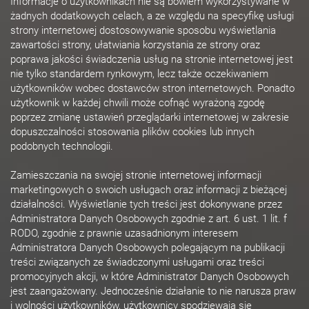
Informacje o użytkownikach nie są bowiem wykorzystywane w
żadnych dodatkowych celach, a ze względu na specyfikę usługi
strony internetowej dostosowywanie sposobu wyświetlania
zawartości strony, ułatwiania korzystania ze strony oraz
poprawa jakości świadczenia usług na stronie internetowej jest
nie tylko standardem rynkowym, lecz także oczekiwaniem
użytkowników wobec dostawców stron internetowych. Ponadto
użytkownik w każdej chwili może cofnąć wyrażoną zgodę
poprzez zmianę ustawień przeglądarki internetowej w zakresie
dopuszczalności stosowania plików cookies lub innych
podobnych technologii.
Zamieszczania na swojej stronie internetowej informacji
marketingowych o swoich usługach oraz informacji z bieżącej
działalności. Wyświetlanie tych treści jest dokonywane przez
Administratora Danych Osobowych zgodnie z art. 6 ust. 1 lit. f
RODO, zgodnie z prawnie uzasadnionym interesem
Administratora Danych Osobowych polegającym na publikacji
treści związanych ze świadczonymi usługami oraz treści
promocyjnych akcji, w które Administrator Danych Osobowych
jest zaangażowany. Jednocześnie działanie to nie narusza praw
i wolności użytkowników, użytkownicy spodziewają się