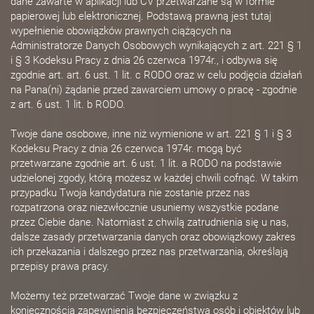
dane zawarte w aplikacji lub CV przetwarzane są w formie
papierowej lub elektronicznej. Podstawą prawną jest tutaj
wypełnienie obowiązków prawnych ciążących na
Administratorze Danych Osobowych wynikających z art. 221 § 1
i § 3 Kodeksu Pracy z dnia 26 czerwca 1974r., i odbywa się
zgodnie art. art. 6 ust. 1 lit. c RODO oraz w celu podjęcia działań
na Pana(ni) żądanie przed zawarciem umowy o pracę - zgodnie
z art. 6 ust. 1 lit. b RODO.
Twoje dane osobowe, inne niż wymienione w art. 221 § 1 i § 3
Kodeksu Pracy z dnia 26 czerwca 1974r. mogą być
przetwarzane zgodnie art. 6 ust. 1 lit. a RODO na podstawie
udzielonej zgody, którą możesz w każdej chwili cofnąć. W takim
przypadku Twoja kandydatura nie zostanie przez nas
rozpatrzona oraz niezwłocznie usuniemy wszystkie podane
przez Ciebie dane. Natomiast z chwilą zatrudnienia się u nas,
dalsze zasady przetwarzania danych oraz obowiązkowy zakres
ich przekazania i dalszego przez nas przetwarzania, określają
przepisy prawa pracy.
Możemy też przetwarzać Twoje dane w związku z
koniecznością zapewnienia bezpieczeństwa osób i obiektów lub