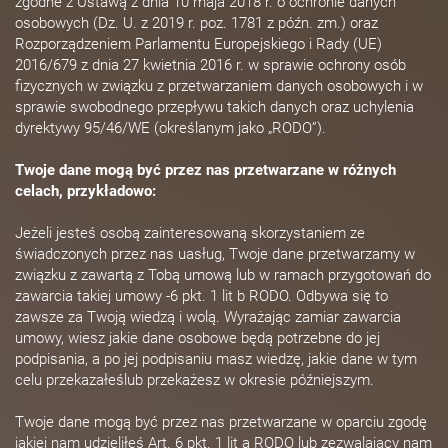
zgodne z Ustawą z dnia 10 maja 2018 r. o ochronie danych
osobowych (Dz. U. z 2019 r. poz. 1781 z późn. zm.) oraz
Rozporządzeniem Parlamentu Europejskiego i Rady (UE)
2016/679 z dnia 27 kwietnia 2016 r. w sprawie ochrony osób
fizycznych w związku z przetwarzaniem danych osobowych i w
sprawie swobodnego przepływu takich danych oraz uchylenia
dyrektywy 95/46/WE (określanym jako „RODO”).
Twoje dane mogą być przez nas przetwarzane w różnych
celach, przykładowo:
Jeżeli jesteś osobą zainteresowaną skorzystaniem ze
świadczonych przez nas uasług, Twoje dane przetwarzamy w
związku z zawartą z Tobą umową lub w ramach przygotowań do
zawarcia takiej umowy -6 pkt. 1 lit b RODO. Odbywa się to
zawsze za Twoją wiedzą i wolą. Wyrażając zamiar zawarcia
umowy, wiesz jakie dane osobowe będą potrzebne do jej
podpisania, a po jej podpisaniu masz wiedzę, jakie dane w tym
celu przekazałeślub przekażesz w okresie późniejszym.
Twoje dane mogą być przez nas przetwarzane w oparciu zgodę
jakiej nam udzieliłeś Art. 6 pkt. 1 lit a RODO lub zezwalający nam