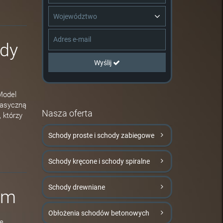
Województwo
ody
Wyślij
Model
lasyczną
Nasza oferta
 którzy
Schody proste i schody zabiegowe
Schody kręcone i schody spiralne
Schody drewniane
im
Obłożenia schodów betonowych
ie