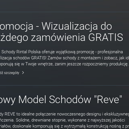
omocja - Wizualizacja do
ażdego zamówienia GRATIS
 Schody Rintal Polska oferuje wyjątkową promocję - profesjonalna
lizacja schodów GRATIS! Zamów schody z montażem i zobacz, jak id
onują się w Twoje wnętrze, zanim jeszcze rozpoczniemy produkcję.
dź szczegóły
owy Model Schodów "Reve"
y REVE to idealne połączenie nowoczesnego designu i ekskluzywne
czenia. Solidne, drewniane stopnie, wykonane z najwyższej jakości
iałów, doskonale komponują się z wytrzymałą konstrukcją nośną z pr