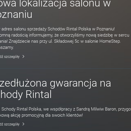
wa lokalizacja salonu w
oznaniu
adres salonu sprzedaży Schodów Rintal Polska w Poznaniu!
omną radością informujemy, że otworzyliśmy nową siedzibę w sercu
nia! Znajdziecie nas przy ul. Składowej 5c w salonie HomeStep.
aszamy.
dź szczegóły
zedłużona gwarancja na
hody Rintal
 Schody Rintal Polska, we współpracy z Sandrą Milwiw Baron, przyg
kową akcję promocyjną dla swoich klientów!
dź szczegóły