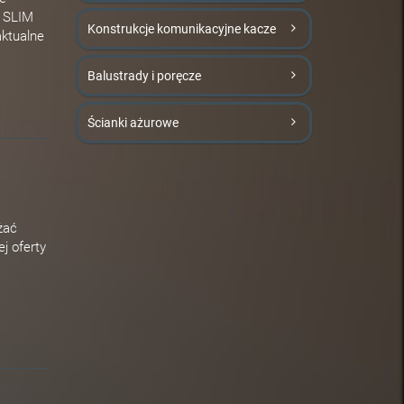
E SLIM
Konstrukcje komunikacyjne kacze
aktualne
Balustrady i poręcze
Ścianki ażurowe
żać
j oferty