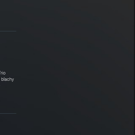
rio
 blachy
e