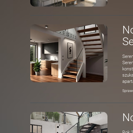
No
S
Seren
Seren
konst
szuka
apar
Spraw
N
Rok 2