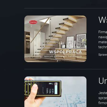
Ws
Firma
nawią
mater
techn
Spraw
Um
Jest
sprze
firmo