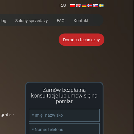
RSS
log
Salony sprzedaży
FAQ
Kontakt
Doradca techniczny
Zamów bezpłatną
konsultację lub umów się na
pomiar
ratis -