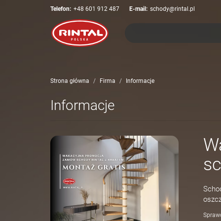
Telefon:
+48 601 912 487
E-mail:
schody@rintal.pl
Strona główna
Firma
Informacje
Informacje
W
sc
Schod
oszcz
Spraw