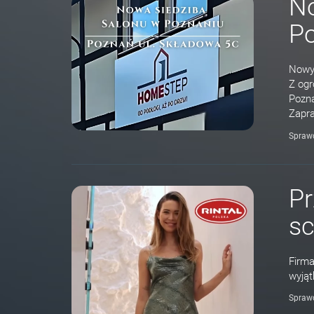
No
P
Nowy 
Z ogr
Pozna
Zapr
Spraw
Pr
sc
Firma
wyjąt
Spraw