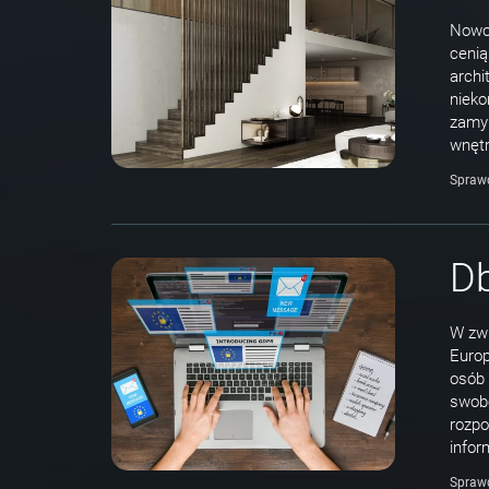
Nowoś
cenią
archi
nieko
zamyk
wnętr
Spraw
D
W zwi
Europ
osób 
swobo
rozpo
infor
Spraw