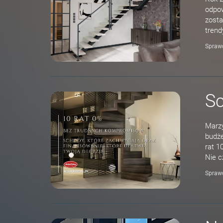
odpow
zosta
trend
Spraw
Sc
Marzy
budże
rat 1
Nie c
Spraw