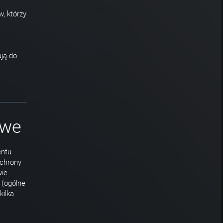
w, którzy
ają do
owe
entu
ochrony
wie
 (ogólne
ilka