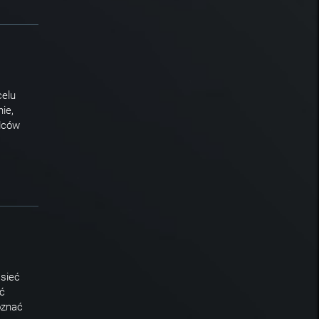
celu
ie,
dców
sieć
eć
oznać