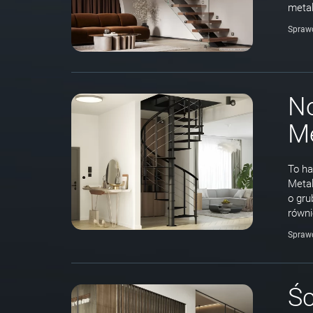
meta
Spraw
N
Me
To ha
Metal
o gru
równi
Spraw
Śc