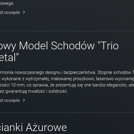
lowego.
dź szczegóły
owy Model Schodów "Trio
tal"
rmonia nowoczesnego designu i bezpieczeństwa. Stopnie schodów T
 wykonane z wytrzymałej, malowanej proszkowo, laserowo wycinanej
bości 10 mm, co sprawia, że prezentują się one bardzo elegancko, al
eż gwarantują trwałość i solidność.
dź szczegóły
ianki Ażurowe