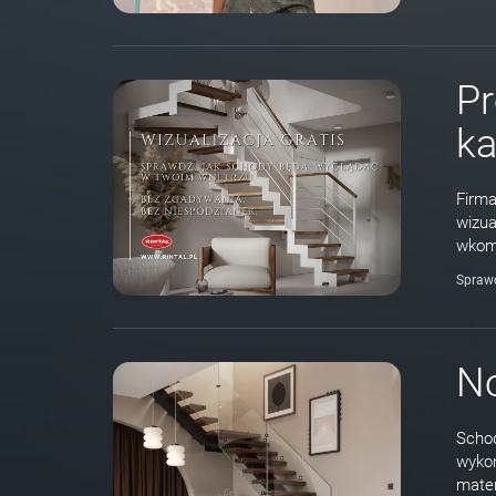
Pr
k
Firma
wizua
wkomp
Spraw
N
Schod
wykoń
mater