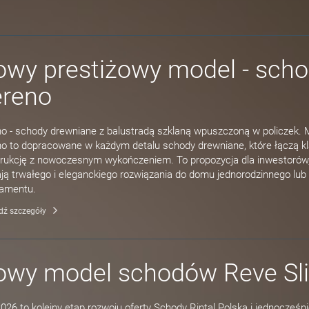
wy prestiżowy model - sch
ereno
o - schody drewniane z balustradą szklaną wpuszczoną w policzek. 
o to dopracowane w każdym detalu schody drewniane, które łączą k
rukcję z nowoczesnym wykończeniem. To propozycja dla inwestorów,
ją trwałego i eleganckiego rozwiązania do domu jednorodzinnego lub
tamentu.
dź szczegóły
owy model schodów Reve Sl
026 to kolejny etap rozwoju oferty Schody Rintal Polska i jednocześn