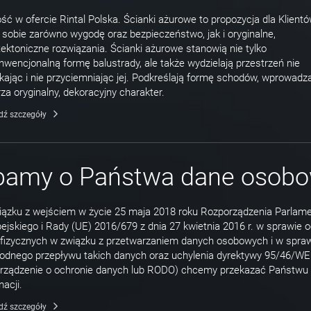
ć w ofercie Rintal Polska. Ścianki ażurowe to propozycja dla Klientó
 sobie zarówno wygodę oraz bezpieczeństwo, jak i oryginalne,
tektoniczne rozwiązania. Ścianki ażurowe stanowią nie tylko
nwencjonalną formę balustrady, ale także wydzielają przestrzeń nie
ając i nie przyciemniając jej. Podkreślają formę schodów, wprowadz
za oryginalny, dekoracyjny charakter.
dź szczegóły
bamy o Państwa dane osob
ązku z wejściem w życie 25 maja 2018 roku Rozporządzenia Parlam
ejskiego i Rady (UE) 2016/679 z dnia 27 kwietnia 2016 r. w sprawie 
fizycznych w związku z przetwarzaniem danych osobowych i w spra
dnego przepływu takich danych oraz uchylenia dyrektywy 95/46/WE
rządzenie o ochronie danych lub RODO) chcemy przekazać Państwu k
macji.
dź szczegóły