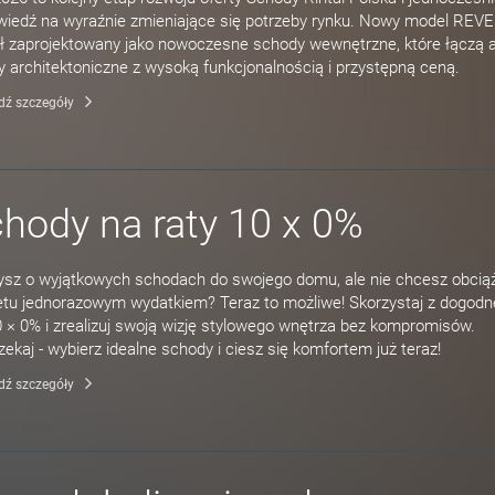
iedź na wyraźnie zmieniające się potrzeby rynku. Nowy model REV
ł zaprojektowany jako nowoczesne schody wewnętrzne, które łączą 
y architektoniczne z wysoką funkcjonalnością i przystępną ceną.
dź szczegóły
hody na raty 10 x 0%
sz o wyjątkowych schodach do swojego domu, ale nie chcesz obcią
tu jednorazowym wydatkiem? Teraz to możliwe! Skorzystaj z dogodne
0 × 0% i zrealizuj swoją wizję stylowego wnętrza bez kompromisów.
zekaj - wybierz idealne schody i ciesz się komfortem już teraz!
dź szczegóły