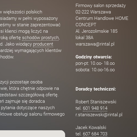
Firmowy salon sprzedaży
 większości polskich
02-222 Warszawa
osiadamy w pełni wyposażony
Centrum Handlowe HOME
steśmy w stanie zaprezentować
CONCEPT
si klienci mogą liczyć na
Al. Jerozolimskie 185
roką ofertę
schodów prostych
,
lokal 38A
rad. Jako wiodący
producent
warszawa@rintal.pl
ardziej wymagających klientów
chodów.
Godziny otwarcia:
pon-pt: 10.oo- 18.oo
sobota: 10.oo-16.oo
zycji pozostaje osoba
ie, która chętnie odpowie na
Doradcy techniczni:
rzedstawi szczegółową ofertę.
eń zajmuje się doradca
Robert Staniszewski
e pytania dotyczące naszych
tel.
601 948 914
ktowe obsługi salonu firmowego
r.staniszewski@rintal.pl
Jacek Kowalski
tel.
607 684 703