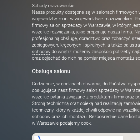
Schody mazowieckie
Nasze produkty dostępne są w salonach firmowych w
województw, m.in. w województwie mazowieckim. P
firmowy salon sprzedaży w Warszawie, w którym je
wszelkie rozwiązania, jakie proponuje nasza firma. Na
profesjonalną obsługę, doradztwo oraz zobaczyć sze
zabiegowych, kręconych i spiralnych, a także balust
schodów
do wnętrz możemy zaspokoić potrzeby najb
oraz dojechać do nich na pomiar miejsca montażu s
Obsługa salonu
Codziennie, w godzinach otwarcia, do Państwa dyspo
obsługująca nasz firmowy salon sprzedaży w Warszaw
wszelkie pytania związane z produktami firmy oraz p
Stroną techniczną oraz opieką nad realizacją zamówi
techniczny, który w każdej chwili odpowie na wszelki
schodów oraz ich montażu. Bezpośrednie dane konta
w Warszawie podajemy obok.