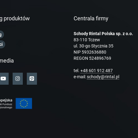
g produktów
Centrala firmy
Schody Rintal Polska sp. z o.o.
g
83-110 Tczew
ci
ul. 30-go Stycznia 35
NIP 5932636880
REGON 524896769
media
tel.
+48 601 912 487
e-mail:
schody@rintal.pl