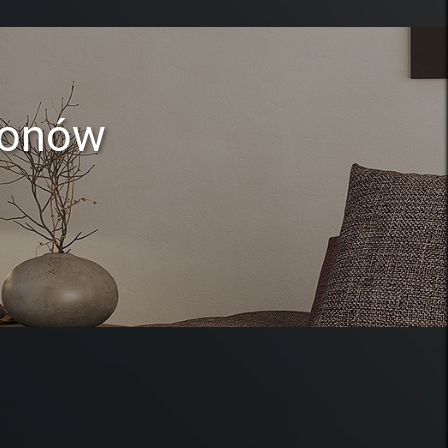
lonów