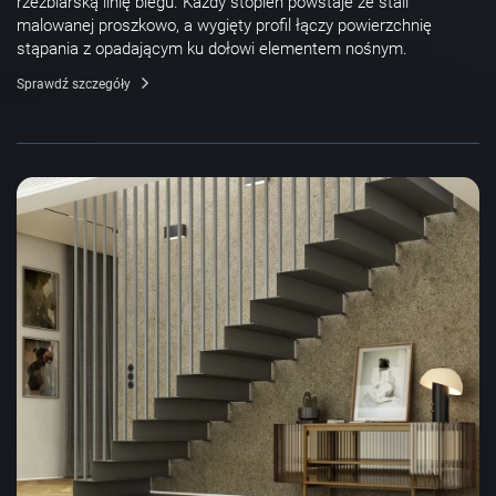
rzeźbiarską linię biegu. Każdy stopień powstaje ze stali
malowanej proszkowo, a wygięty profil łączy powierzchnię
stąpania z opadającym ku dołowi elementem nośnym.
Sprawdź szczegóły