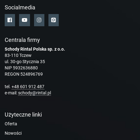
Socialmedia
Centrala firmy
Schody Rintal Polska sp. z o.o.
83-110 Tczew
ul. 30-go Stycznia 35
NIP 5932636880
REGON 524896769
tel.
+48 601 912 487
e-mail:
schody@rintal.pl
Użyteczne linki
Oferta
Nowości