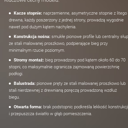
Kacze stopnie:
naprzemienne, asymetryczne stopnie z litego
drewna, każdy poszerzony z jednej strony, prowadzą wygodnie
nawet pod dużym kątem nachylenia.
Konstrukcja nośna:
smukłe pionowe profile lub centralny słu
ze stali malowanej proszkowo, podpierające bieg przy
minimalnym rzucie poziomym.
Stromy montaż:
bieg prowadzony pod kątem około 60 do 70
stopni, co maksymalnie ogranicza zajmowaną powierzchnię
podłogi.
Balustrada:
pionowe pręty ze stali malowanej proszkowo lub
stali nierdzewnej z drewnianą poręczą prowadzoną wzdłuż
biegu.
Otwarta forma:
brak podstopnic podkreśla lekkość konstrukcj
i przepuszcza światło w głąb pomieszczenia.