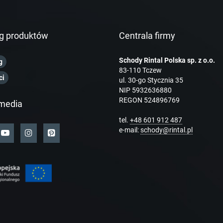
g produktów
Centrala firmy
Schody Rintal Polska sp. z o.o.
g
83-110 Tczew
ci
ul. 30-go Stycznia 35
NIP 5932636880
REGON 524896769
media
tel.
+48 601 912 487
e-mail:
schody@rintal.pl