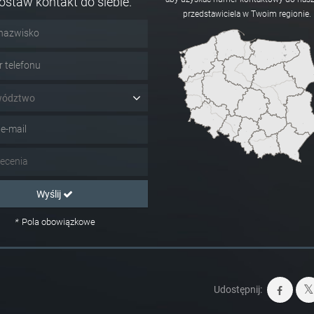
ostaw kontakt do siebie.
przedstawiciela w Twoim regionie.
wództwo
Wyślij
*
Pola obowiązkowe
Udostępnij: