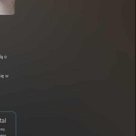
lą o
się w
tal
owy,
zego