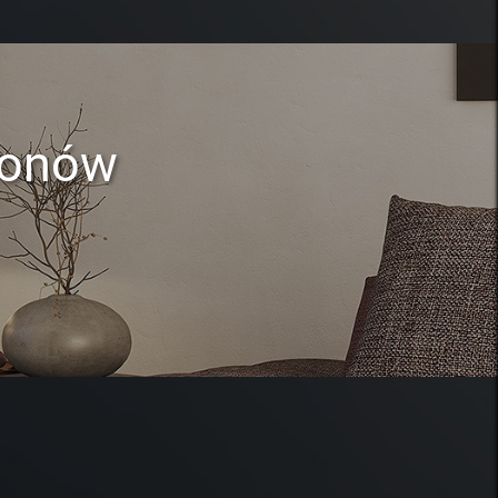
lonów