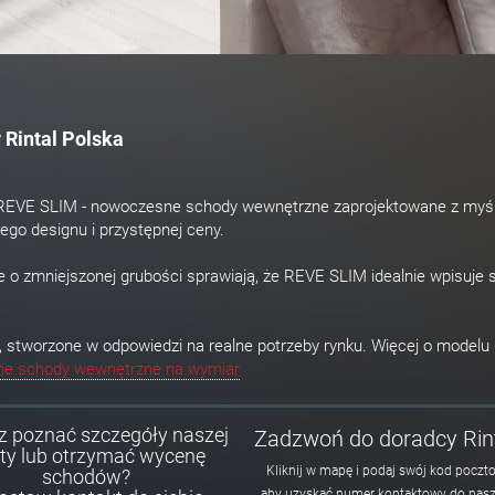
Rintal Polska
l REVE SLIM - nowoczesne schody wewnętrzne zaprojektowane z myś
nego designu i przystępnej ceny.
 o zmniejszonej grubości sprawiają, że REVE SLIM idealnie wpisuje 
6, stworzone w odpowiedzi na realne potrzeby rynku. Więcej o modelu
ne schody wewnętrzne na wymiar
z poznać szczegóły naszej
Zadzwoń do doradcy Rin
rty lub otrzymać wycenę
Kliknij w mapę i podaj swój kod poczt
schodów?
aby uzyskać numer kontaktowy do nas