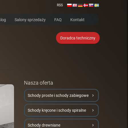
RSS
log
Salony sprzedaży
FAQ
Kontakt
Doradca techniczny
Nasza oferta
Schody proste i schody zabiegowe
Schody kręcone i schody spiralne
Schody drewniane