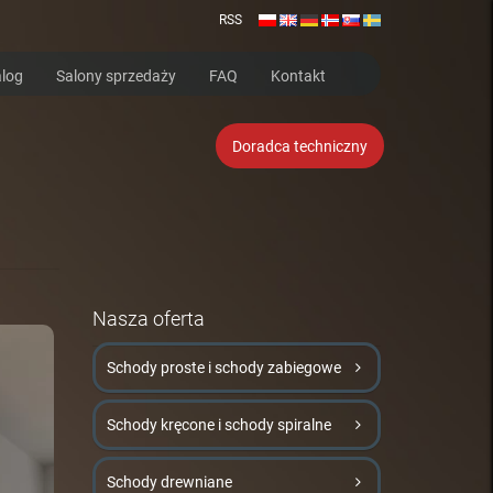
RSS
log
Salony sprzedaży
FAQ
Kontakt
Doradca techniczny
Nasza oferta
Schody proste i schody zabiegowe
Schody kręcone i schody spiralne
Schody drewniane