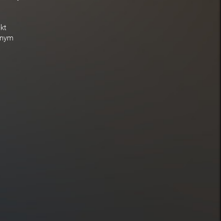
ekt
lnym