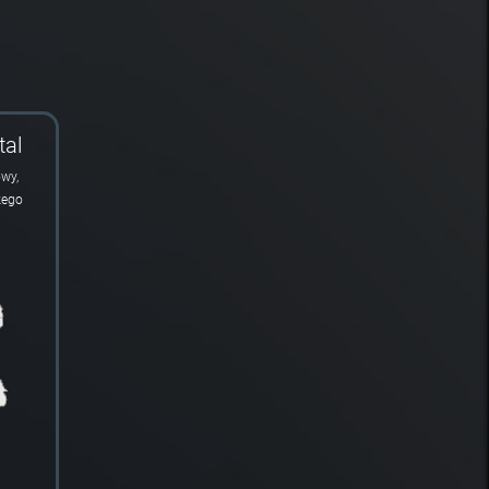
tal
owy,
zego