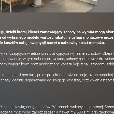
ję, dzięki której klienci zamawiający schody na wymiar mogą skor
ci od wybranego modelu wartość rabatu na usługi montażowe może
ie kosztów całej inwestycji nawet o całkowity koszt montażu.
 wykańczających wnętrza oraz planujących wymianę schodów. Obejm
e zamówienie, w tym
schody drewniane
,
schody metalowe
z drewnia
hody wspornikowe oraz nowoczesne konstrukcje z balustradami szkl
onsultacji i pomiaru, przez projekt oraz wizualizację, aż po produkcję
 schody idealnie dopasowane do swojego wnętrza, oczekiwań estetycz
h na całkowitą cenę schodów. W ramach wakacyjnej promocji Schod
cza to możliwość zaoszczędzenia nawet **2 500 zł**, przy zachowan