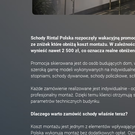
Schody Rintal Polska rozpoczęły wakacyjną promoc
ze zniżek które obniżą koszt montażu. W zależnoś
wynieść nawet 2 500 zł, co oznacza realne obniżen
Promocja skierowana jest do osób budujących dom,
szeroką gamę modeli wykonywanych na indywidualn
stopniami, schody dywanowe, schody policzkowe, sc
Każde zamówienie realizowane jest indywidualnie - od k
profesjonalny montaż. Dzięki temu klienci otrzymują
parametrów technicznych budynku.
Dlaczego warto zamówić schody właśnie teraz?
Koszt montażu jest jednym z elementów wpływającyc
Polska wykonują montaż bez dodatkowych opłat. Ozna