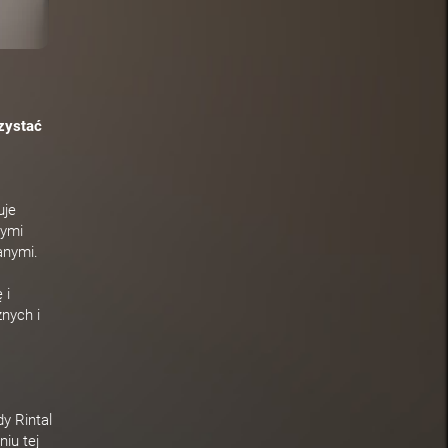
zystać
uje
nymi
anymi.
 i
nych i
y Rintal
iu tej