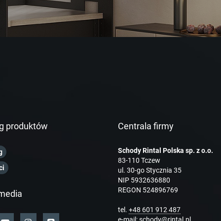
g produktów
Centrala firmy
Schody Rintal Polska sp. z o.o.
g
83-110 Tczew
ci
ul. 30-go Stycznia 35
NIP 5932636880
REGON 524896769
media
tel.
+48 601 912 487
e-mail:
schody@rintal.pl