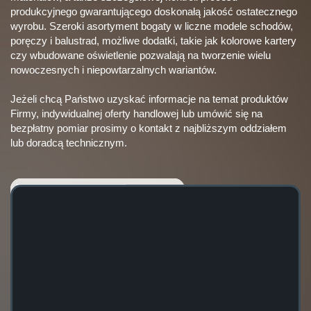
produkcyjnego gwarantującego doskonałą jakość ostatecznego
wyrobu. Szeroki asortyment bogaty w liczne modele schodów,
poręczy i balustrad, możliwe dodatki, takie jak kolorowe kartery
czy wbudowane oświetlenie pozwalają na tworzenie wielu
nowoczesnych i niepowtarzalnych wariantów.
Jeżeli chcą Państwo uzyskać informacje na temat produktów
Firmy, indywidualnej oferty handlowej lub umówić się na
bezpłatny pomiar prosimy o kontakt z najbliższym oddziałem
lub doradcą technicznym.
Dane adresowe
Schody Rintal Polska
sp. z o.o.
83-110 Tczew
ul. 30-go Stycznia 35
NIP 5932636880