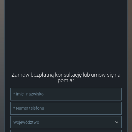
REGON 524896769
Godziny otwarcia:
pon-pt: 9.00 - 15.30
tel. 58 532 42 55
fax. 58 532 42 56
schody@rintal.pl
Zamów bezpłatną konsultację lub umów się na
pomiar
Województwo