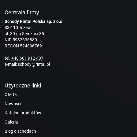
Centrala firmy
Schody Rintal Polska sp. z o.o.
83-110 Tczew
ul. 30-go Stycznia 35
NIP 5932636880
REGON 524896769
tel.
+48 601 912 487
e-mail:
schody@rintal.pl
Użyteczne linki
Oferta
Nowości
Katalog produktów
Galeria
Blog o schodach