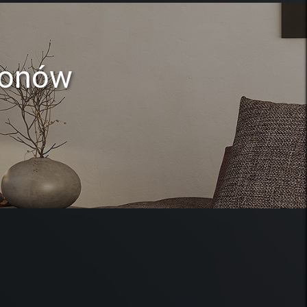
lonów