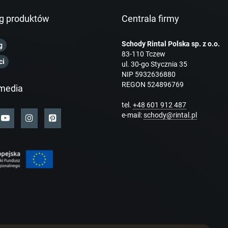
g produktów
Centrala firmy
Schody Rintal Polska sp. z o.o.
g
83-110 Tczew
ci
ul. 30-go Stycznia 35
NIP 5932636880
REGON 524896769
media
tel.
+48 601 912 487
e-mail:
schody@rintal.pl