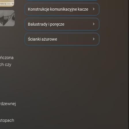
Konstrukcje komunikacyjne kacze
Balustrady i poręcze
Ścianki ażurowe
eńczona
ch czy
erdzewnej
 stopach