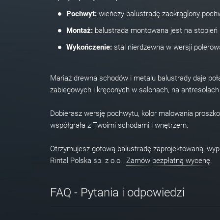
Pochwyt:
wieńczy balustradę zaokrąglony pochw
Montaż:
balustrada montowana jest na stopień l
Wykończenie:
stal nierdzewna w wersji polerowa
Mariaż drewna schodów i metalu balustrady daje połą
zabiegowych i kręconych w salonach, na antresolach 
Dobierasz wersję pochwytu, kolor malowania proszko
współgrała z Twoimi schodami i wnętrzem.
Otrzymujesz gotową balustradę zaprojektowaną, w
Rintal Polska sp. z o.o..
Zamów bezpłatną wycenę
.
FAQ - Pytania i odpowiedzi