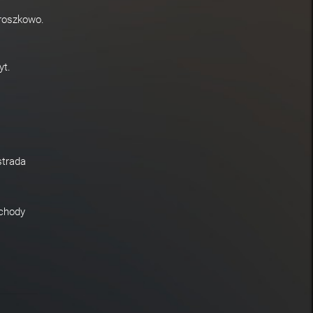
proszkowo.
yt.
strada
chody