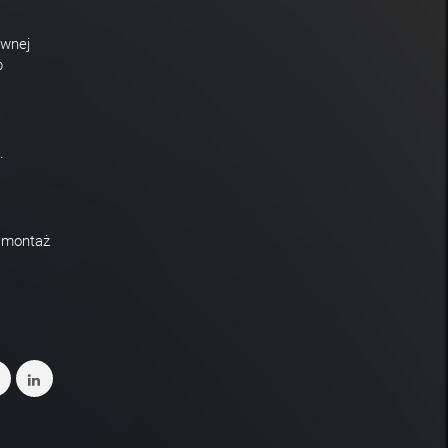
ewnej
b
.
i montaż