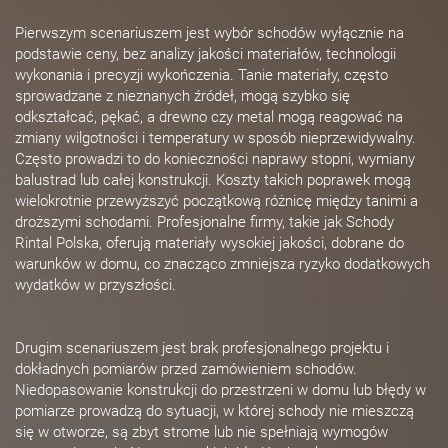
Pierwszym scenariuszem jest wybór schodów wyłącznie na
podstawie ceny, bez analizy jakości materiałów, technologii
wykonania i precyzji wykończenia. Tanie materiały, często
sprowadzane z nieznanych źródeł, mogą szybko się
odkształcać, pękać, a drewno czy metal mogą reagować na
zmiany wilgotności i temperatury w sposób nieprzewidywalny.
Często prowadzi to do konieczności naprawy stopni, wymiany
balustrad lub całej konstrukcji. Koszty takich poprawek mogą
wielokrotnie przewyższyć początkową różnicę między tanimi a
droższymi schodami. Profesjonalne firmy, takie jak Schody
Rintal Polska, oferują materiały wysokiej jakości, dobrane do
warunków w domu, co znacząco zmniejsza ryzyko dodatkowych
wydatków w przyszłości.
Drugim scenariuszem jest brak profesjonalnego projektu i
dokładnych pomiarów przed zamówieniem schodów.
Niedopasowanie konstrukcji do przestrzeni w domu lub błędy w
pomiarze prowadzą do sytuacji, w której schody nie mieszczą
się w otworze, są zbyt strome lub nie spełniają wymogów