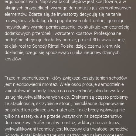
ergonomicznych. Naprawa takich błędów jest kosztowna, a w
skrajnych przypadkach wymaga demontażu już zamontowanych
elementów. Zdarza się, że inwestorzy decydują się na tanie
rozwiązania z katalogu lub popularnych ofert online, ignorując
indywidualny wymiar pomieszczenia, co skutkuje koniecznością
dodatkowych przeróbek i wzrostem kosztów. Profesjonalne
podejście obejmuje dokładny pomiar, projekt 3D i wizualizację,
tak jak robi to Schody Rintal Polska, dzięki czemu klient wie
dokładnie, czego się spodziewać i unika nieprzewidzianych
kosztów.
Trzecim scenariuszem, który zwiększa koszty tanich schodów,
jest nieodpowiedni montaż. Wiele osób próbuje samodzielnie
zainstalować schody, licząc na oszczędność, albo korzysta z
usług niewykwalifikowanych ekip. Efektem są często problemy
ze stabilnością, skrzypienie stopni, niedokładne dopasowanie
balustrad lub pęknięcia w materiale. Takie błędy wpływają nie
tylko na estetykę, ale przede wszystkim na bezpieczeństwo
domowników. Profesjonalny montaż, w którym uczestniczą
wykwalifikowani technicy, jest kluczowy dla trwałości schodów.
Schody Rintal Polska zapewnia nadzór nad całym procesem