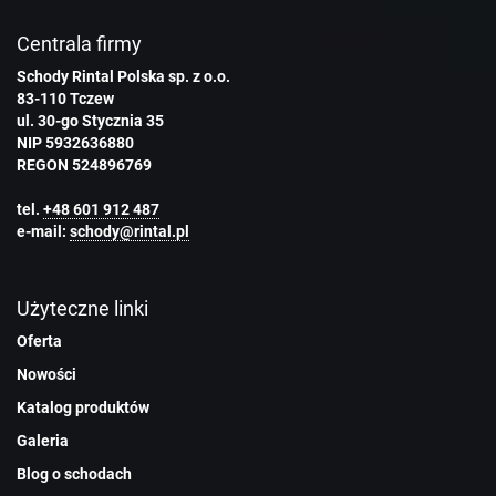
Centrala firmy
Schody Rintal Polska sp. z o.o.
83-110 Tczew
ul. 30-go Stycznia 35
NIP 5932636880
REGON 524896769
tel.
+48 601 912 487
e-mail:
schody@rintal.pl
Użyteczne linki
Oferta
Nowości
Katalog produktów
Galeria
Blog o schodach