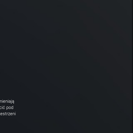
mieniają
cić pod
estrzeni