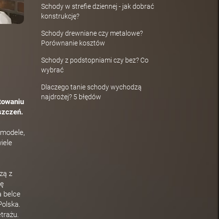
Schody w strefie dziennej - jak dobrać
konstrukcję?
Schody drewniane czy metalowe?
Porównanie kosztów
Schody z podstopniami czy bez? Co
wybrać
Dlaczego tanie schody wychodzą
najdrożej? 5 błędów
ktowaniu
szczeń.
 modele,
iele
zą z
ię
a belce
Polska.
trażu.