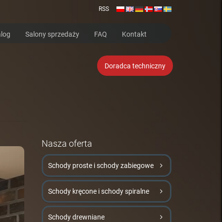
RSS
log
Salony sprzedaży
FAQ
Kontakt
Doradca techniczny
Nasza oferta
Schody proste i schody zabiegowe
Schody kręcone i schody spiralne
Schody drewniane