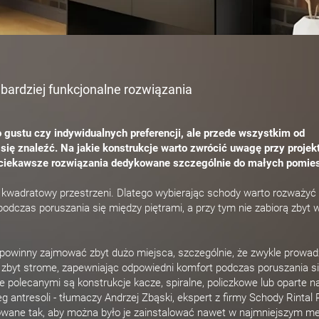
ardziej funkcjonalne rozwiązania
gustu czy indywidualnych preferencji, ale przede wszystkim od
się znaleźć. Na jakie konstrukcje warto zwrócić uwagę przy proje
ciekawsze rozwiązania dedykowane szczególnie do małych pomie
 kwadratowy przestrzeni. Dlatego wybierając schody warto rozważyć
dczas poruszania się między piętrami, a przy tym nie zabiorą zbyt w
ie powinny zajmować zbyt dużo miejsca, szczególnie, że zwykle prowad
 zbyt strome, zapewniając odpowiedni komfort podczas poruszania s
polecanymi są konstrukcje kacze, spiralne, policzkowe lub oparte n
g antresoli - tłumaczy Andrzej Zbąski, ekspert z firmy Schody Rintal 
towane tak, aby można było je zainstalować nawet w najmniejszym me