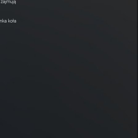
 zajmują
inka koła