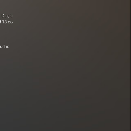
 Dzięki
d 18 do
rudno