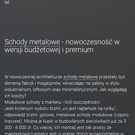
lat.
Schody metalowe
- nowoczesność w
wersji budżetowej i premium
W nowoczesnej architekturze
schody metalowe
przestały być
domeną fabryk i magazynów, wkraczając na salony w stylu
industrialnym, loftowym oraz minimalistycznym. Jak wyglądają
ich koszty?
Modułowe schody z marketu - król oszczędności
Jeśli kryterium wyboru brzmi „co jest najtańsze na rynku”,
odpowiedź brzmi: gotowe, metalowe schody modułowe (często
kręcone). Można je kupić w budowlanych sieciówkach już za 3
000 - 6 000 zł. Co więcej, ich montaż jest tak prosty, że
majsterkowicz-amator jest w stanie złożyć je samodzielnie w