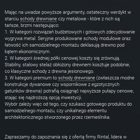
Mając na uwadze powyższe argumenty, ostateczny werdykt w
starciu
schody drewniane
czy metalowe - które z nich są
tańsze, brzmi następująco:
1. W kategorii rozwiązań budżetowych i gotowych zdecydowanie
wygrywa metal. Seryjnie produkowane schody modułowe oraz
łatwość ich samodzielnego montażu deklasują drewno pod
kątem ekonomicznym.
2. W kategorii średniej półki cenowej koszty się zrównują.
Stabilny, stalowy stelaż obłożony drewnem kosztuje podobnie,
co klasyczne schody z drewna jesionowego.
3. W kategorii premium to
schody drewniane
(zwłaszcza modne
konstrukcje dywanowe czy wspornikowe z egzotycznych
gatunków drewna) potrafią osiągnąć najwyższe pułapy cenowe,
stając się najdroższą opcją inwestycji.
Wybór zależy więc od tego, czy szukasz gotowego produktu do
samodzielnego montażu, czy unikalnego elementu
architektonicznego stworzonego przez rzemieślnika.
Zapraszamy do zapoznania się z ofertą firmy Rintal, lidera w