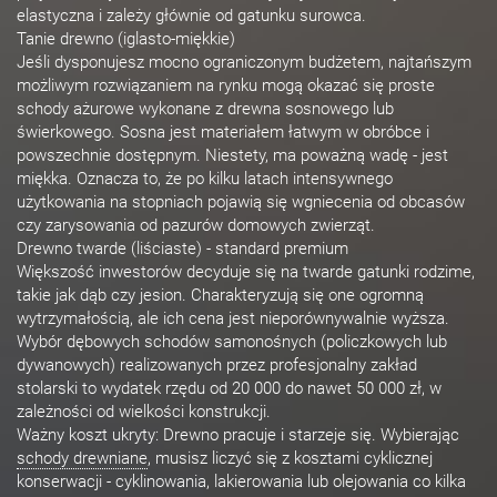
elastyczna i zależy głównie od gatunku surowca.
Tanie drewno (iglasto-miękkie)
Jeśli dysponujesz mocno ograniczonym budżetem, najtańszym
możliwym rozwiązaniem na rynku mogą okazać się proste
schody ażurowe wykonane z drewna sosnowego lub
świerkowego. Sosna jest materiałem łatwym w obróbce i
powszechnie dostępnym. Niestety, ma poważną wadę - jest
miękka. Oznacza to, że po kilku latach intensywnego
użytkowania na stopniach pojawią się wgniecenia od obcasów
czy zarysowania od pazurów domowych zwierząt.
Drewno twarde (liściaste) - standard premium
Większość inwestorów decyduje się na twarde gatunki rodzime,
takie jak dąb czy jesion. Charakteryzują się one ogromną
wytrzymałością, ale ich cena jest nieporównywalnie wyższa.
Wybór dębowych schodów samonośnych (policzkowych lub
dywanowych) realizowanych przez profesjonalny zakład
stolarski to wydatek rzędu od 20 000 do nawet 50 000 zł, w
zależności od wielkości konstrukcji.
Ważny koszt ukryty: Drewno pracuje i starzeje się. Wybierając
schody drewniane
, musisz liczyć się z kosztami cyklicznej
konserwacji - cyklinowania, lakierowania lub olejowania co kilka