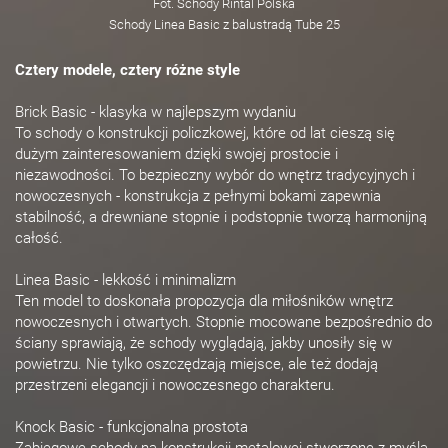
Fot. Schody Rintal Polska
Schody Linea Basic z balustradą Tube 25
Cztery modele, cztery różne style
Brick Basic - klasyka w najlepszym wydaniu
To schody o konstrukcji policzkowej, które od lat cieszą się
dużym zainteresowaniem dzięki swojej prostocie i
niezawodności. To bezpieczny wybór do wnętrz tradycyjnych i
nowoczesnych - konstrukcja z pełnymi bokami zapewnia
stabilność, a drewniane stopnie i podstopnie tworzą harmonijną
całość.
Linea Basic - lekkość i minimalizm
Ten model to doskonała propozycja dla miłośników wnętrz
nowoczesnych i otwartych. Stopnie mocowane bezpośrednio do
ściany sprawiają, że schody wyglądają, jakby unosiły się w
powietrzu. Nie tylko oszczędzają miejsce, ale też dodają
przestrzeni elegancji i nowoczesnego charakteru.
Knock Basic - funkcjonalna prostota
Zabiegowe schody na konstrukcji metalowej stworzone z myślą