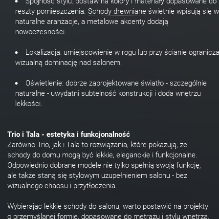
Spójność stylu: postaw na kolory i materiały dopasowane do
reszty pomieszczenia.
Schody drewniane
świetnie wpisują się w
naturalne aranżacje, a metalowe akcenty dodają
nowoczesności.
Lokalizacja: umiejscowienie w rogu lub przy ścianie ogranicz
wizualną dominację nad salonem.
Oświetlenie: dobrze zaprojektowane światło - szczególnie
naturalne - uwydatni subtelność konstrukcji i doda wnętrzu
lekkości.
Trio i Tala - estetyka i funkcjonalność
Zarówno Trio, jak i Tala to rozwiązania, które pokazują, że
schody do domu mogą być lekkie, eleganckie i funkcjonalne.
Odpowiednio dobrane modele nie tylko spełnią swoją funkcję,
ale także staną się stylowym uzupełnieniem salonu - bez
wizualnego chaosu i przytłoczenia.
Wybierając lekkie schody do salonu, warto postawić na projekty
o przemyślanej formie, dopasowane do metrażu i stylu wnętrza.