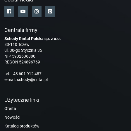
Centrala firmy
Schody Rintal Polska sp. z o.o.
83-110 Tczew
ul. 30-go Stycznia 35
NIP 5932636880
REGON 524896769
tel.
+48 601 912 487
e-mail:
schody@rintal.pl
Użyteczne linki
Oferta
Nowości
Katalog produktów